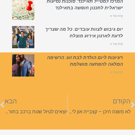
המרכז למטייל תאילנד: סוכנות נסיעות
ישראלית לתכנון חופשה בתאילנד
קרא עוד »
יום גיבוש לצוות עובדים: כל מה שצריך
לדעת לארגון אירוע מוצלח
קרא עוד »
רעיונות ליום הולדת לבת זוג: הרשימה
המלאה להפתעה מושלמת
קרא עוד »
הקודם
הבא
לא משנה היכן – קצבייה און ליין הפתרון לעל האש מושלם
יוצאים לטיול שטח ברכב בחורף? כל מה שצריך לדעת לטיול בטוח ומהנה