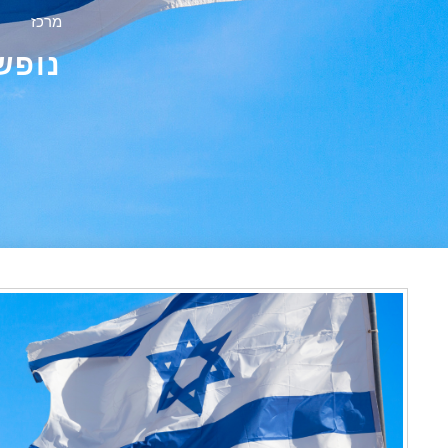
מרכז
נופש